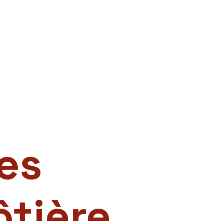
es
ôtière