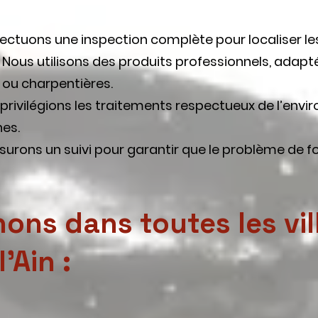
fectuons une inspection complète pour localiser le
: Nous utilisons des produits professionnels, adapt
s ou charpentières.
 privilégions les traitements respectueux de l’env
hes.
ssurons un suivi pour garantir que le problème de f
ons dans toutes les vil
'Ain :