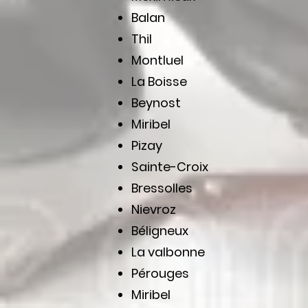
Balan
Thil
Montluel
La Boisse
Beynost
Miribel
Pizay
Sainte-Croix
Bressolles
Nievroz
Béligneux
La valbonne
Pérouges
Miribel