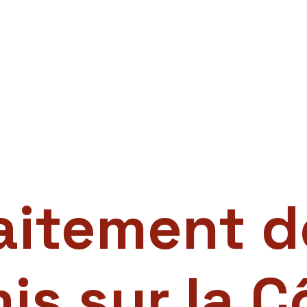
aitement d
is sur la C