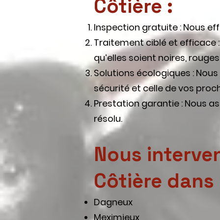
Côtière :
Inspection gratuite : Nous ef
Traitement ciblé et efficace 
qu’elles soient noires, rouge
Solutions écologiques : Nous
sécurité et celle de vos proc
Prestation garantie : Nous a
résolu.
Nous interven
Côtière dans l
Dagneux
Meximieux