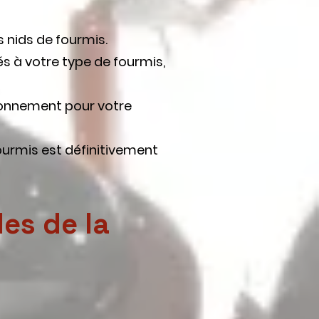
s nids de fourmis.
és à votre type de fourmis,
ironnement pour votre
ourmis est définitivement
les de la