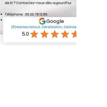
de lit ? Contactez-nous dès aujourd’hui
:
Téléphone :
06.20.78.12.69
Email :
desinsectetout@outlook.fr
Nous sommes là pour vous aider à
retrouver un sommeil paisible dans un
environnement sain.