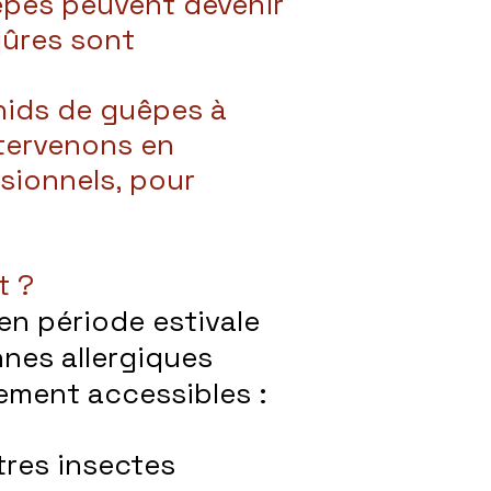
êpes peuvent devenir
qûres sont
 nids de guêpes à
tervenons en
sionnels, pour
t ?
en période estivale
nnes allergiques
lement accessibles :
tres insectes