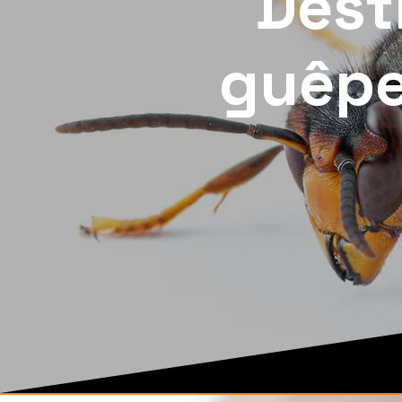
Dest
guêpe