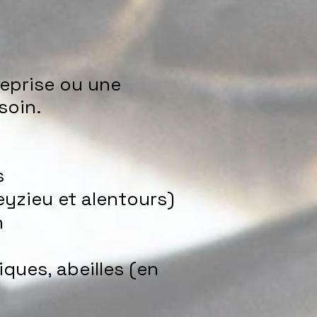
reprise ou une
soin.
s
eyzieu et alentours)
n
iques, abeilles (en