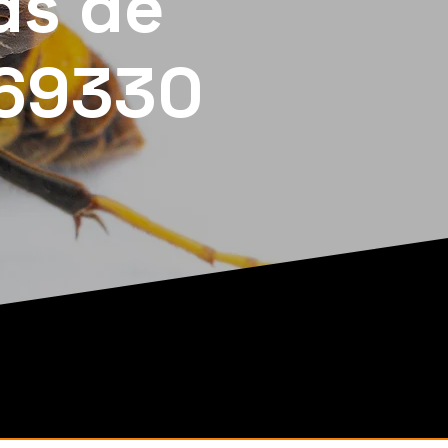
ds de
 69330