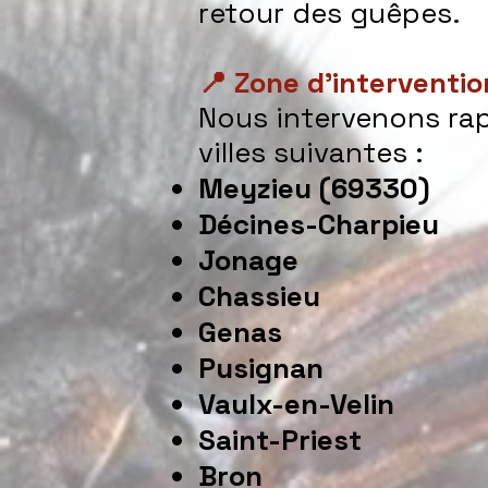
retour des guêpes.
📍 Zone d’interventio
Nous intervenons rap
villes suivantes :
Meyzieu (69330)
Décines-Charpieu
Jonage
Chassieu
Genas
Pusignan
Vaulx-en-Velin
Saint-Priest
Bron