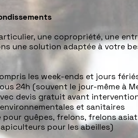
rondissements
rticulier, une copropriété, une ent
vons une solution adaptée à votre be
 compris les week-ends et jours férié
sous 24h (souvent le jour-même à M
vec devis gratuit avant interventio
environnementales et sanitaires
 pour guêpes, frelons, frelons asiat
apiculteurs pour les abeilles)