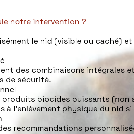
e notre intervention ?
sément le nid (visible ou caché) et 
té
ent des combinaisons intégrales et 
 de sécurité.
nnel
 produits biocides puissants (non 
 à l’enlèvement physique du nid si 
n
es recommandations personnalisées