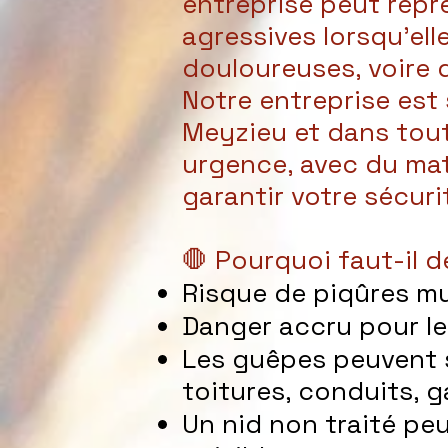
entreprise peut repr
agressives lorsqu’el
douloureuses, voire 
Notre entreprise est
Meyzieu et dans tou
urgence, avec du mat
garantir votre sécuri
🛑 Pourquoi faut-il 
Risque de piqûres mul
Danger accru pour le
Les guêpes peuvent s’
toitures, conduits, g
Un nid non traité peu