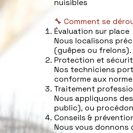
nuisibles
🔧 Comment se déroul
Évaluation sur place
Nous localisons préci
(guêpes ou frelons).
Protection et sécuri
Nos techniciens port
conforme aux normes
Traitement professio
Nous appliquons des
public), ou procédons
Conseils & préventio
Nous vous donnons d