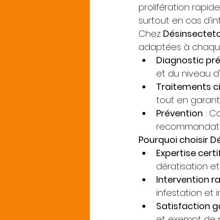
prolifération rapid
surtout en cas d'i
Chez 
Désinsectet
adaptées à chaque 
Diagnostic pré
et du niveau d'
Traitements c
tout en garant
Prévention
 : C
recommandation
Pourquoi choisir D
Expertise certi
dératisation e
Intervention r
infestation et 
Satisfaction g
et exempt de n