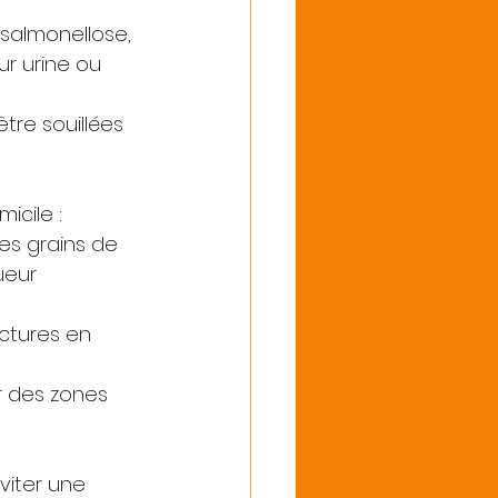
 salmonellose, 
ur urine ou 
tre souillées 
icile :
es grains de 
ueur
ctures en 
r des zones 
viter une 