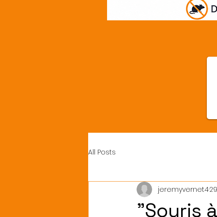
All Posts
jeremyvernet4
29
"Souris 