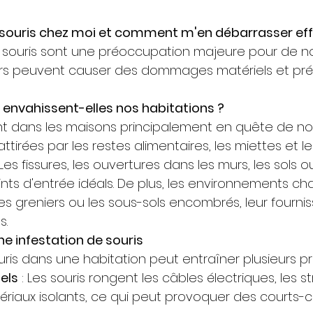
s souris chez moi et comment m'en débarrasser ef
e souris sont une préoccupation majeure pour de 
urs peuvent causer des dommages matériels et pré
s envahissent-elles nos habitations ?
nt dans les maisons principalement en quête de nou
t attirées par les restes alimentaires, les miettes et l
Les fissures, les ouvertures dans les murs, les sols o
ints d'entrée idéals. De plus, les environnements ch
 greniers ou les sous-sols encombrés, leur fournis
s.
une infestation de souris
ris dans une habitation peut entraîner plusieurs p
els
 : Les souris rongent les câbles électriques, les s
ériaux isolants, ce qui peut provoquer des courts-ci