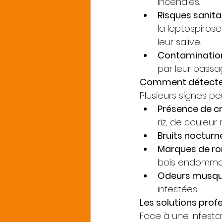
incendies.
Risques sanita
la leptospirose
leur salive.
Contamination
par leur pass
Comment détecter 
Plusieurs signes pe
Présence de c
riz, de couleu
Bruits nocturn
Marques de r
bois endomma
Odeurs musq
infestées.
Les solutions prof
Face à une infestat