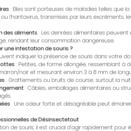
ires
 : Elles sont porteuses de maladies telles que la
 ou l'hantavirus, transmises par leurs excréments, le
 des aliments
 : Les denrées alimentaires peuvent ê
age, rendant leur consommation dangereuse.
une infestation de souris ?
uvent indiquer la présence de souris dans votre dom
rottes
 : Petites, de forme allongée, ressemblant à d
r marron/noir et mesurant environ 3 à 8 mm de long
es
 : Grattements ou bruits de course, surtout la nuit.
ongement
 : Câbles, emballages alimentaires ou stru
gés.
uées
 : Une odeur forte et désagréable peut émane
essionnelles de Désinsectetout
ion de souris, il est crucial d'agir rapidement pour é