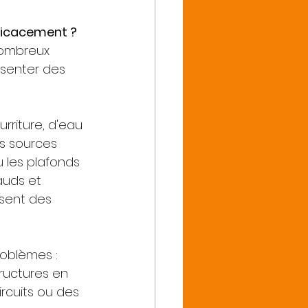
ficacement ?
nombreux 
senter des 
rriture, d'eau 
es sources 
u les plafonds 
auds et 
sent des 
roblèmes :
tructures en 
rcuits ou des 