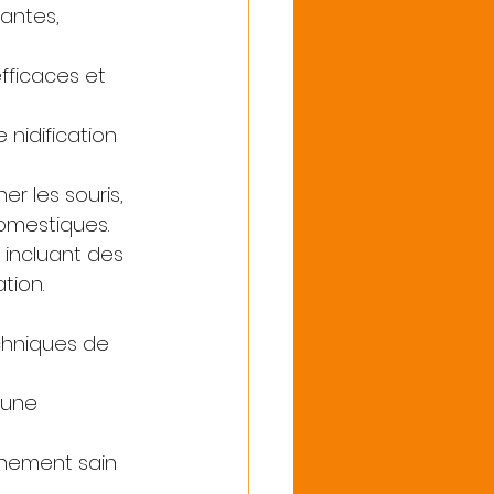
antes, 
fficaces et 
 nidification 
r les souris, 
omestiques.
, incluant des 
tion.
chniques de 
 une 
onnement sain 