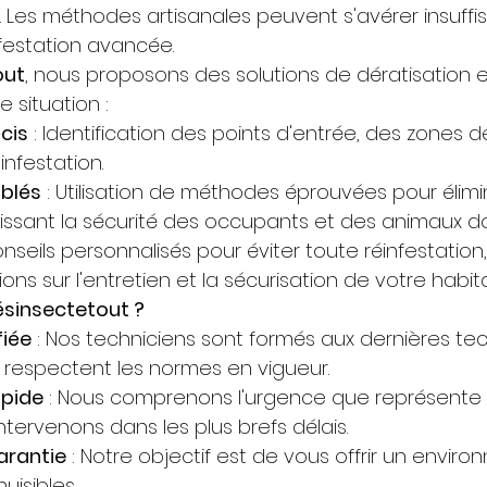
e. Les méthodes artisanales peuvent s'avérer insuffis
nfestation avancée.
out
, nous proposons des solutions de dératisation e
situation :
cis
 : Identification des points d'entrée, des zones de
infestation.
iblés
 : Utilisation de méthodes éprouvées pour élimine
issant la sécurité des occupants et des animaux d
onseils personnalisés pour éviter toute réinfestation
s sur l'entretien et la sécurisation de votre habita
ésinsectetout ?
fiée
 : Nos techniciens sont formés aux dernières te
t respectent les normes en vigueur.
apide
 : Nous comprenons l'urgence que représente
intervenons dans les plus brefs délais.
arantie
 : Notre objectif est de vous offrir un envir
uisibles.